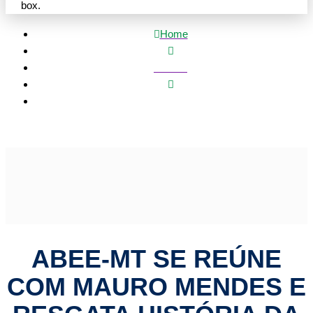
box.
Home
Política
ABEE-MT se reúne com Mauro Mendes e resgata história
da Engenharia Elétrica em MT
ABEE-MT SE REÚNE
COM MAURO MENDES E