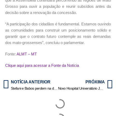
que a Assembleia continuará percorrendo as regiões de Mato
Grosso para ouvir a população e reunir subsídios antes da
decisão sobre a renovação da concessão.
“A participação dos cidadãos é fundamental. Estamos ouvindo
as comunidades para construir um posicionamento sólido e
garantir que o contrato futuro contemple as reais demandas
dos mato-grossenses”, concluiu o parlamentar.
Fonte:
ALMT – MT
Clique aqui para acessar a Fonte da Notícia
NOTÍCIA ANTERIOR
PRÓXIMA
Stefani e Babos perdem na decisão e ficam com o vice no WTA Finals
Novo Hospital Universitário Júlio Müller entra em fase final das obras | HiperNotícias