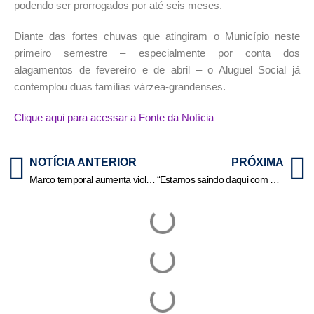
podendo ser prorrogados por até seis meses.
Diante das fortes chuvas que atingiram o Município neste
primeiro semestre – especialmente por conta dos
alagamentos de fevereiro e de abril – o Aluguel Social já
contemplou duas famílias várzea-grandenses.
Clique aqui para acessar a Fonte da Notícia
NOTÍCIA ANTERIOR
PRÓXIMA
Marco temporal aumenta violência contra indígenas, dizem lideranças e governo
“Estamos saindo daqui com gás, força e vontade para fazer acontecer”, afirma coordenadora pedagógica durante convenção