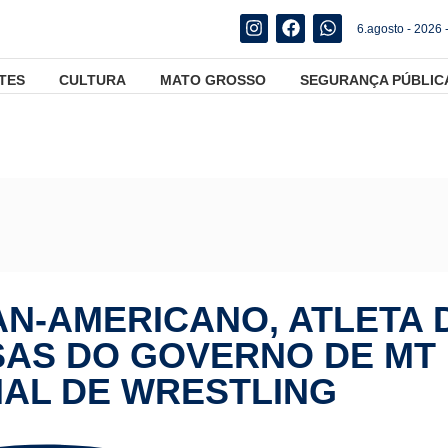
6.agosto - 2026 
TES
CULTURA
MATO GROSSO
SEGURANÇA PÚBLIC
peão pan-americano, atleta do programa de bolsas do Governo de M
N-AMERICANO, ATLETA 
AS DO GOVERNO DE MT
IAL DE WRESTLING