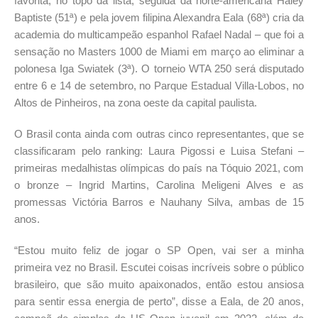
favorita, no topo da lista, seguida da norte-americana Haley
Baptiste (51ª) e pela jovem filipina Alexandra Eala (68ª) cria da
academia do multicampeão espanhol Rafael Nadal – que foi a
sensação no Masters 1000 de Miami em março ao eliminar a
polonesa Iga Swiatek (3ª). O torneio WTA 250 será disputado
entre 6 e 14 de setembro, no Parque Estadual Villa-Lobos, no
Altos de Pinheiros, na zona oeste da capital paulista.
O Brasil conta ainda com outras cinco representantes, que se
classificaram pelo ranking: Laura Pigossi e Luisa Stefani –
primeiras medalhistas olímpicas do país na Tóquio 2021, com
o bronze – Ingrid Martins, Carolina Meligeni Alves e as
promessas Victória Barros e Nauhany Silva, ambas de 15
anos.
“Estou muito feliz de jogar o SP Open, vai ser a minha
primeira vez no Brasil. Escutei coisas incríveis sobre o público
brasileiro, que são muito apaixonados, então estou ansiosa
para sentir essa energia de perto”, disse a Eala, de 20 anos,