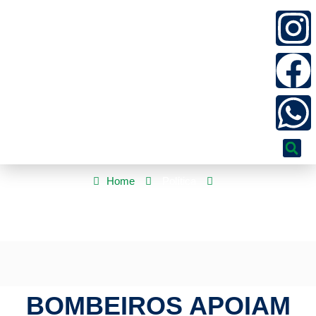
Home
Política
Bombeiros apoiam pesquisa para mapear sistema de cavernas
submersas em Nobres
BOMBEIROS APOIAM