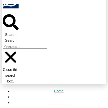
Search
Search
Close this
search
box.
Home
Mato Grosso