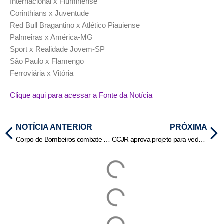
Internacional x Fluminense
Corinthians x Juventude
Red Bull Bragantino x Atlético Piauiense
Palmeiras x América-MG
Sport x Realidade Jovem-SP
São Paulo x Flamengo
Ferroviária x Vitória
Clique aqui para acessar a Fonte da Notícia
NOTÍCIA ANTERIOR
PRÓXIMA
Corpo de Bombeiros combate 7 incêndios florestais nesta terça-feira (12)
CCJR aprova projeto para vedar concurso público apenas para formação de cadastro de reserva