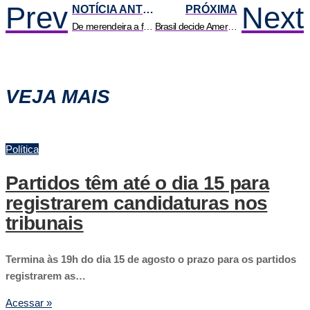
Prev
Next
NOTÍCIA ANTERIOR
PRÓXIMA
De merendeira a futura médica: a história inspiradora de Alessa Padilha
Brasil decide AmeriCup feminina de basquete contra Estados Unidos
VEJA MAIS
Política
Partidos têm até o dia 15 para
registrarem candidaturas nos
tribunais
Termina às 19h do dia 15 de agosto o prazo para os partidos
registrarem as…
Acessar »