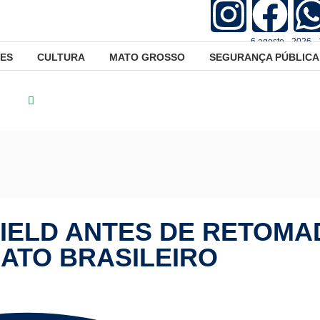
6.agosto - 2026 -
ES
CULTURA
MATO GROSSO
SEGURANÇA PÚBLICA
rtes
Cruzeiro vence Banfield antes de retomada do Campeonato
IELD ANTES DE RETOMA
ATO BRASILEIRO