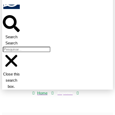
Search
Search
Close this
search
box.
Home
Esportes
Definidos os adversários de 8 brasileiros na 1ª rodada de
Wimbledon