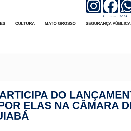
6.agosto - 2026 -
ES
CULTURA
MATO GROSSO
SEGURANÇA PÚBLICA
Deputado Avallone participa do lançamento do Movimento Eles por 
ARTICIPA DO LANÇAMEN
POR ELAS NA CÂMARA D
UIABÁ