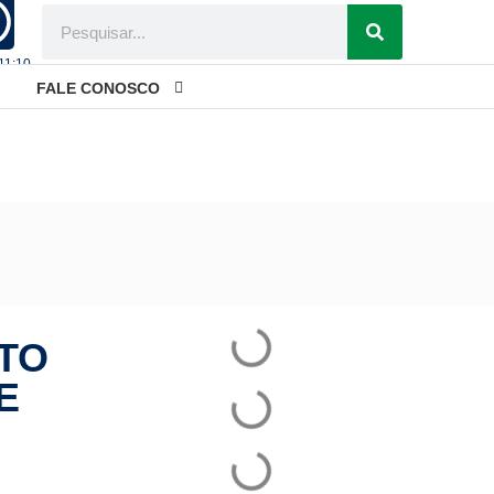
 11:10
FALE CONOSCO
Elas na Câmara de Cuiabá
TO
E