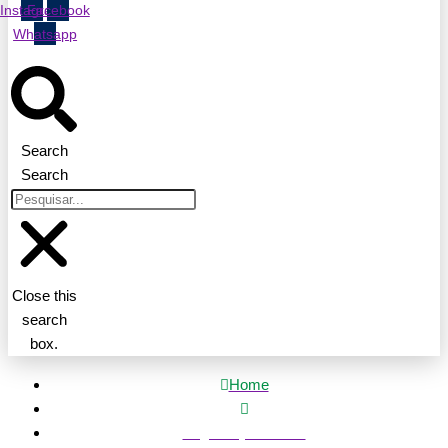
Instagram
Facebook
Whatsapp
Search
Search
Close this
search
box.
Home
Segurança Pública