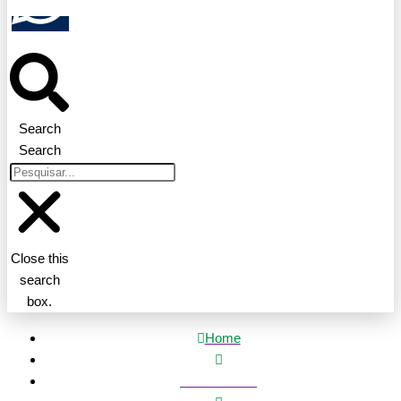
Search
Search
Close this
search
box.
Home
Mato Grosso