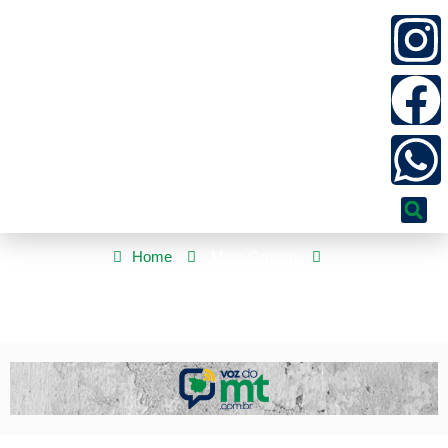
Home
Mato Grosso
Festival de Inverno de Chapada promove série de oficinas
culturais gratuitas | HiperNotícias