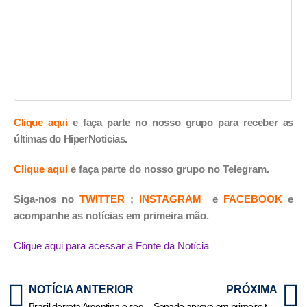
Clique aqui
e faça parte no nosso grupo para receber as
últimas do HiperNoticias.
Clique aqui
e faça parte do nosso grupo no Telegram.
Siga-nos no
TWITTER
;
INSTAGRAM
e
FACEBOOK
e
acompanhe as notícias em primeira mão.
Clique aqui para acessar a Fonte da Notícia
NOTÍCIA ANTERIOR
PRÓXIMA
Brasil derrota Argentina e segue líder na Liga das Nações Masculina
Senado aprova em primeiro turno nova regra para precatórios