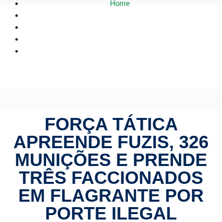
Home
Mato Grosso
Força Tática apreende fuzis, 326 munições e prende três
faccionados em flagrante por porte ilegal
FORÇA TÁTICA
APREENDE FUZIS, 326
MUNIÇÕES E PRENDE
TRÊS FACCIONADOS
EM FLAGRANTE POR
PORTE ILEGAL