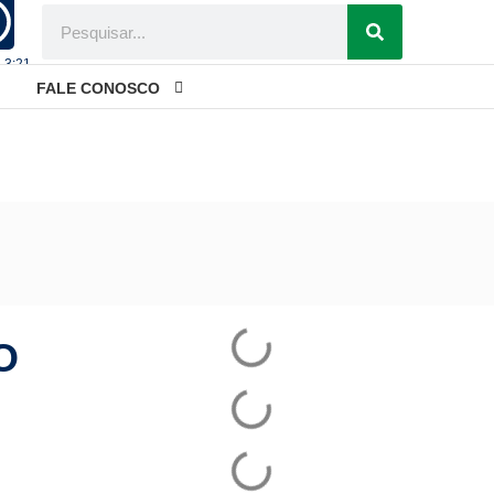
- 3:21
FALE CONOSCO
z ministro
O