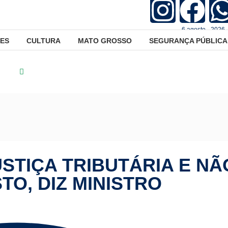
6.agosto - 2026 
ES
CULTURA
MATO GROSSO
SEGURANÇA PÚBLICA
tica
Governo defende justiça tributária e não alta de imposto, di
STIÇA TRIBUTÁRIA E NÃ
TO, DIZ MINISTRO