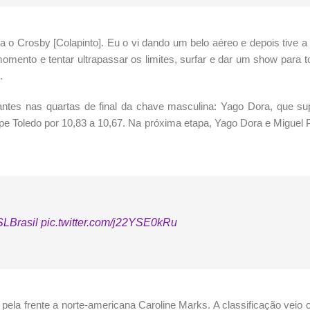
 o Crosby [Colapinto]. Eu o vi dando um belo aéreo e depois tive 
momento e tentar ultrapassar os limites, surfar e dar um show para 
.
tantes nas quartas de final da chave masculina: Yago Dora, que su
ipe Toledo por 10,83 a 10,67. Na próxima etapa, Yago Dora e Miguel
LBrasil
pic.twitter.com/j22YSE0kRu
á pela frente a norte-americana Caroline Marks. A classificação vei