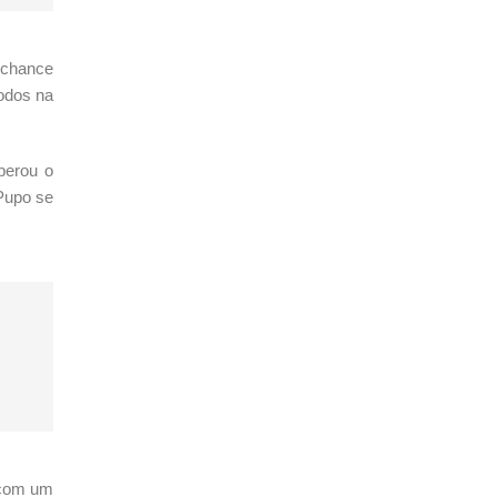
a chance
todos na
perou o
 Pupo se
o com um