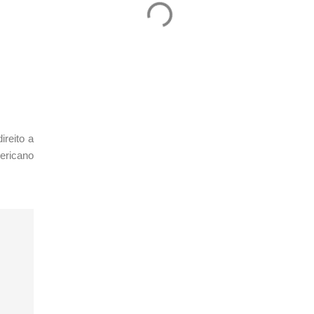
ireito a
mericano