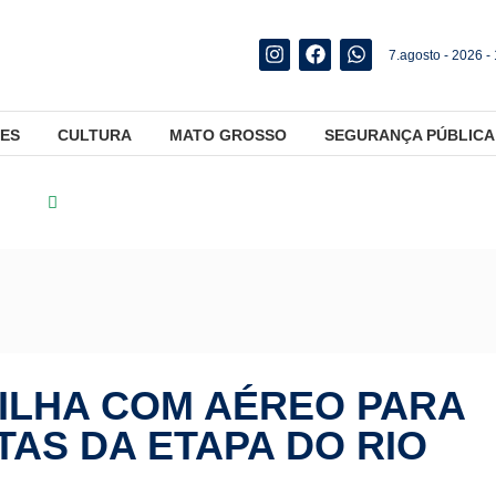
7.agosto - 2026 -
ES
CULTURA
MATO GROSSO
SEGURANÇA PÚBLICA
rtes
Italo Ferreira brilha com aéreo para alcançar quartas da e
RILHA COM AÉREO PARA
AS DA ETAPA DO RIO