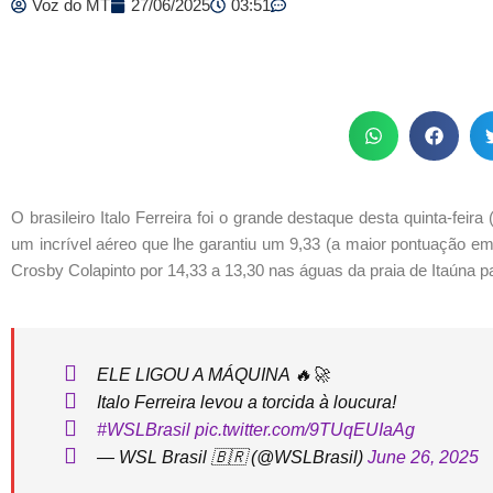
Voz do MT
27/06/2025
03:51
O brasileiro Italo Ferreira foi o grande destaque desta quinta-feir
um incrível aéreo que lhe garantiu um 9,33 (a maior pontuação em
Crosby Colapinto por 14,33 a 13,30 nas águas da praia de Itaúna par
ELE LIGOU A MÁQUINA 🔥🚀
Italo Ferreira levou a torcida à loucura!
#WSLBrasil
pic.twitter.com/9TUqEUIaAg
— WSL Brasil 🇧🇷 (@WSLBrasil)
June 26, 2025