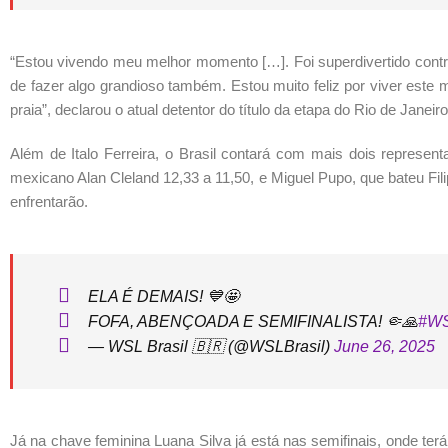
“Estou vivendo meu melhor momento […]. Foi superdivertido contra
de fazer algo grandioso também. Estou muito feliz por viver este 
praia”, declarou o atual detentor do título da etapa do Rio de Janeiro
Além de Italo Ferreira, o Brasil contará com mais dois represen
mexicano Alan Cleland 12,33 a 11,50, e Miguel Pupo, que bateu Fil
enfrentarão.
ELA É DEMAIS! 💙🤩
FOFA, ABENÇOADA E SEMIFINALISTA! 🤏🙏
#WS
— WSL Brasil 🇧🇷 (@WSLBrasil)
June 26, 2025
Já na chave feminina Luana Silva já está nas semifinais, onde ter