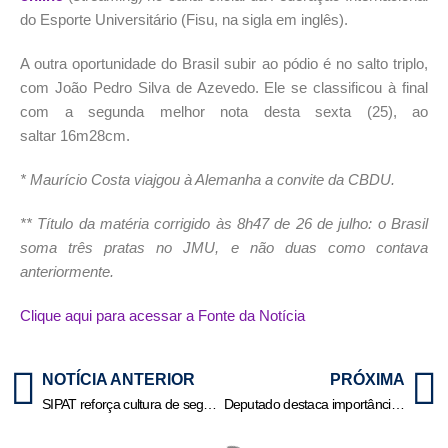
do Esporte Universitário (Fisu, na sigla em inglês).
A outra oportunidade do Brasil subir ao pódio é no salto triplo,
com João Pedro Silva de Azevedo. Ele se classificou à final
com a segunda melhor nota desta sexta (25), ao
saltar 16m28cm.
* Maurício Costa viajgou à Alemanha a convite da CBDU.
** Título da matéria corrigido às 8h47 de 26 de julho: o Brasil
soma três pratas no JMU, e não duas como contava
anteriormente.
Clique aqui para acessar a Fonte da Notícia
NOTÍCIA ANTERIOR
PRÓXIMA
SIPAT reforça cultura de segurança e bem-estar em indústria de bebidas
Deputado destaca importância da Festança de Vila Bela como resgate histórico, cultural e fortalecimento do turismo