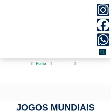
Home
Esportes
Jogos Mundiais Universitários: Beatriz Freitas fatura 2ª prata do
país
JOGOS MUNDIAIS