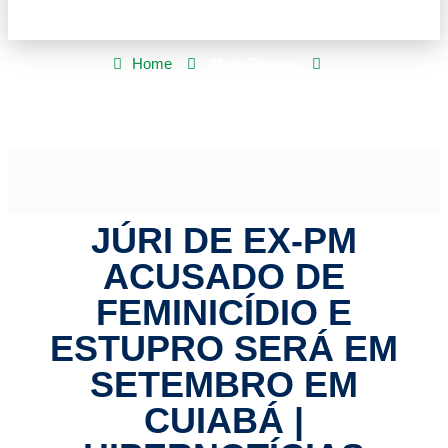
Home
Mato Grosso
Júri de ex-PM acusado de feminicídio e estupro será em
setembro em Cuiabá | HiperNotícias
JÚRI DE EX-PM
ACUSADO DE
FEMINICÍDIO E
ESTUPRO SERÁ EM
SETEMBRO EM
CUIABÁ |