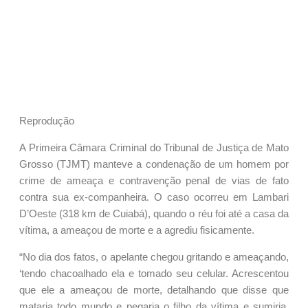
Reprodução
A Primeira Câmara Criminal do Tribunal de Justiça de Mato
Grosso (TJMT) manteve a condenação de um homem por
crime de ameaça e contravenção penal de vias de fato
contra sua ex-companheira. O caso ocorreu em Lambari
D’Oeste (318 km de Cuiabá), quando o réu foi até a casa da
vítima, a ameaçou de morte e a agrediu fisicamente.
“No dia dos fatos, o apelante chegou gritando e ameaçando,
‘tendo chacoalhado ela e tomado seu celular. Acrescentou
que ele a ameaçou de morte, detalhando que disse que
mataria todo mundo e pegaria o filho da vítima e sumiria,