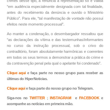
crimes desse tipo, a renúncia à representação só é válida
“em audiência especialmente designada com tal finalidade,
antes do recebimento da denúncia e ouvido o Ministério
Público”. Para ele, “tal manifestação de vontade não possui
efeitos neste momento processual”.
Ao manter a condenação, o desembargador ressaltou que
“as declarações da vítima e das testemunhas/informantes
no curso da instrução processual, sob o crivo do
contraditório, foram absolutamente harmônicas e coerentes
em todos os seus termos a demonstrar a prática do crime e
da contravenção penal pela qual o apelante foi condenado”.
Clique aqui
e faça parte no nosso grupo para receber as
últimas do HiperNoticias.
Clique aqui
e faça parte do nosso grupo no Telegram.
Siga-nos no
TWITTER
;
INSTAGRAM
e
FACEBOOK
e
acompanhe as notícias em primeira mão.