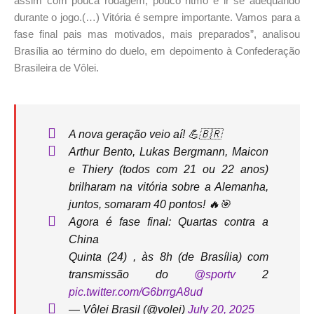
assim com pouca rodagem, pouco ritmo e ir se adequando
durante o jogo.(…) Vitória é sempre importante. Vamos para a
fase final pais mas motivados, mais preparados”, analisou
Brasília ao término do duelo, em depoimento à Confederação
Brasileira de Vôlei.
A nova geração veio aí! 💪🇧🇷
Arthur Bento, Lukas Bergmann, Maicon
e Thiery (todos com 21 ou 22 anos)
brilharam na vitória sobre a Alemanha,
juntos, somaram 40 pontos! 🔥🎯
Agora é fase final: Quartas contra a
China
Quinta (24) , às 8h (de Brasília) com
transmissão do
@sportv
2
pic.twitter.com/G6brrgA8ud
— Vôlei Brasil (@volei)
July 20, 2025