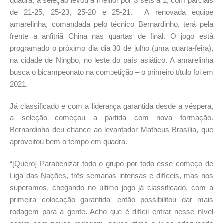
quadra, a seleção levou a melhor por 3 sets a 1, com parciais
de 21-25, 25-23, 25-20 e 25-21. A renovada equipe
amarelinha, comandada pelo técnico Bernardinho, terá pela
frente a anfitriã China nas quartas de final. O jogo está
programado o próximo dia dia 30 de julho (uma quarta-feira),
na cidade de Ningbo, no leste do país asiático. A amarelinha
busca o bicampeonato na competição – o primeiro título foi em
2021.
Já classificado e com a liderança garantida desde a véspera,
a seleção começou a partida com nova formação.
Bernardinho deu chance ao levantador Matheus Brasília, que
aproveitou bem o tempo em quadra.
“[Quero] Parabenizar todo o grupo por todo esse começo de
Liga das Nações, três semanas intensas e difíceis, mas nos
superamos, chegando no último jogo já classificado, com a
primeira colocação garantida, então possibilitou dar mais
rodagem para a gente. Acho que é difícil entrar nesse nível