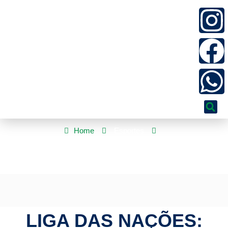
Home
Esportes
Liga das Nações: Brasil fecha 1ª fase na liderança e mira no
mata-mata
LIGA DAS NAÇÕES: