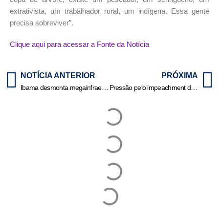
extrativista, um trabalhador rural, um indígena. Essa gente
precisa sobreviver”.
Clique aqui para acessar a Fonte da Notícia
NOTÍCIA ANTERIOR
PRÓXIMA
Ibama desmonta megainfraestrutura do garimpo ilegal na Terra Indígena Sararé | HiperNotícias
Pressão pelo impeachment de Moraes cresce no Senado; 38 parlamentares já apoiam