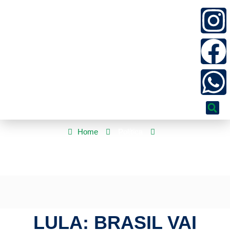
Home
Política
Lula: Brasil vai propor criação de tarifa para países ricos na
COP30
LULA: BRASIL VAI