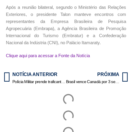
Após a reunião bilateral, segundo o Ministério das Relações
Exteriores, o presidente Talon manteve encontros com
representantes da Empresa Brasileira de Pesquisa
Agropecuária (Embrapa), a Agência Brasileira de Promoção
Internacional do Turismo (Embratur) e a Confederação
Nacional da Indústria (CNI), no Palácio Itamaraty.
Clique aqui para acessar a Fonte da Notícia
NOTÍCIA ANTERIOR
PRÓXIMA
Polícia Militar prende traficante, apreende 25 quilos de drogas e causa prejuízo de R$ 79 mil às facções criminosas
Brasil vence Canadá por 3 sets a 0 na Liga das Nações de Vôlei