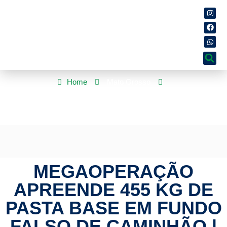
Home
Mato Grosso
Megaoperação apreende 455 kg de pasta base em fundo falso
de caminhão | HiperNotícias
MEGAOPERAÇÃO
APREENDE 455 KG DE
PASTA BASE EM FUNDO
FALSO DE CAMINHÃO |