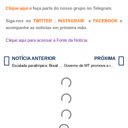
Clique aqui
e faça parte do nosso grupo no Telegram.
Siga-nos no
TWITTER
;
INSTAGRAM
e
FACEBOOK
e
acompanhe as notícias em primeira mão.
Clique aqui para acessar a Fonte da Notícia
NOTÍCIA ANTERIOR
PRÓXIMA
Escalada paralímpica: Brasil garante dois bronzes em Copa do Mundo
Governo de MT promove a regularização ambiental de cerca de 700 hectares em três assentamentos