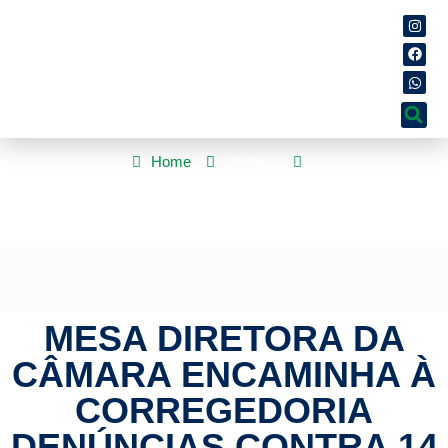
Home
Política
Mesa Diretora da Câmara encaminha à Corregedoria denúncias
contra 14 deputados
MESA DIRETORA DA
CÂMARA ENCAMINHA À
CORREGEDORIA
DENÚNCIAS CONTRA 14