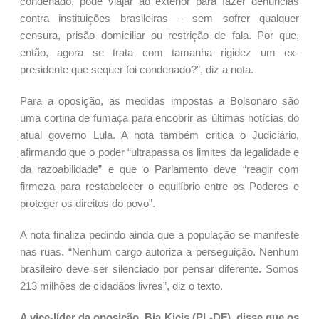
condenado, pôde viajar ao exterior para fazer denúncias
contra instituições brasileiras – sem sofrer qualquer
censura, prisão domiciliar ou restrição de fala. Por que,
então, agora se trata com tamanha rigidez um ex-
presidente que sequer foi condenado?”, diz a nota.
Para a oposição, as medidas impostas a Bolsonaro são
uma cortina de fumaça para encobrir as últimas notícias do
atual governo Lula. A nota também critica o Judiciário,
afirmando que o poder “ultrapassa os limites da legalidade e
da razoabilidade” e que o Parlamento deve “reagir com
firmeza para restabelecer o equilíbrio entre os Poderes e
proteger os direitos do povo”.
A nota finaliza pedindo ainda que a população se manifeste
nas ruas. “Nenhum cargo autoriza a perseguição. Nenhum
brasileiro deve ser silenciado por pensar diferente. Somos
213 milhões de cidadãos livres”, diz o texto.
A vice-líder da oposição, Bia Kicis (PL-DF), disse que os