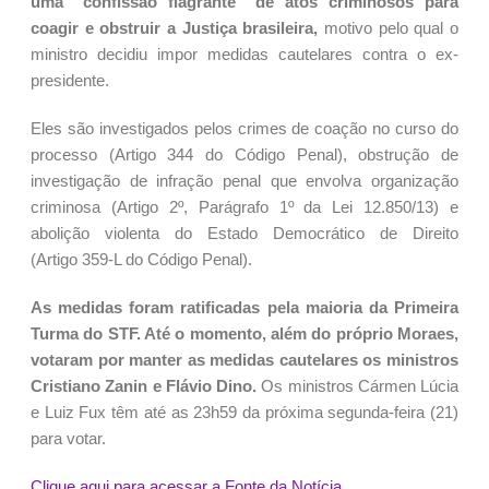
uma “confissão flagrante” de atos criminosos para
coagir e obstruir a Justiça brasileira,
motivo pelo qual o
ministro decidiu impor medidas cautelares contra o ex-
presidente.
Eles são investigados pelos crimes de coação no curso do
processo (Artigo 344 do Código Penal), obstrução de
investigação de infração penal que envolva organização
criminosa (Artigo 2º, Parágrafo 1º da Lei 12.850/13) e
abolição violenta do Estado Democrático de Direito
(Artigo 359-L do Código Penal).
As medidas foram ratificadas pela maioria da Primeira
Turma do STF. Até o momento, além do próprio Moraes,
votaram por manter as medidas cautelares os ministros
Cristiano Zanin e Flávio Dino.
Os ministros Cármen Lúcia
e Luiz Fux têm até as 23h59 da próxima segunda-feira (21)
para votar.
Clique aqui para acessar a Fonte da Notícia