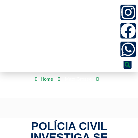
Home
Mato Grosso
Polícia Civil investiga se vereadora em MT praticou outros furtos
POLÍCIA CIVIL
INVESTIGA SE