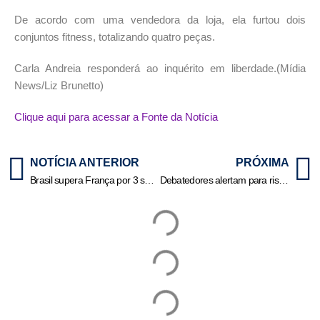
De acordo com uma vendedora da loja, ela furtou dois
conjuntos fitness, totalizando quatro peças.
Carla Andreia responderá ao inquérito em liberdade.(Mídia
News/Liz Brunetto)
Clique aqui para acessar a Fonte da Notícia
NOTÍCIA ANTERIOR
PRÓXIMA
Brasil supera França por 3 sets a 2 na Liga das Nações de Vôlei
Debatedores alertam para riscos de perda de autonomia com criação do Sistema Nacional de Educação