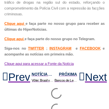
tráfico de drogas na região sul do estado, reforçando o
comprometimento da Polícia Civil com a repressão às facções
criminosas.
Clique aqui
e faça parte no nosso grupo para receber as
últimas do HiperNoticias.
Clique aqui
e faça parte do nosso grupo no Telegram.
Siga-nos no
TWITTER
;
INSTAGRAM
e
FACEBOOK
e
acompanhe as notícias em primeira mão.
Clique aqui para acessar a Fonte da Notícia
Prev
Next
NOTÍCIA ANTERIOR
PRÓXIMA
Vôlei: Brasil vence Alemanha e encara Japão na semi da Liga das Nações
Bancos de Leite Humano distribuem 1.027 litros para bebês prematuros