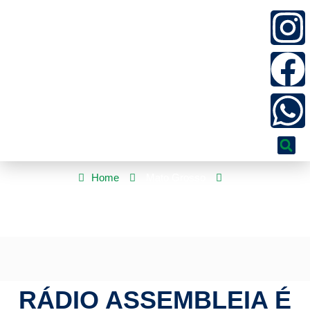
Home
Mato Grosso
Rádio Assembleia é uma das escolhidas para comemorar os 90
anos do programa A Voz do Brasil
RÁDIO ASSEMBLEIA É