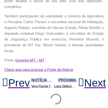
poder ampliar e deixar do seu jeito. Isso traz dignidade”,
completou.
Também participaram da solenidade: o ministro da Agricultura
e Pecuária, Carlos Fávaro; o secretário nacional de Habitação,
Augusto Rabelo; a prefeita de Várzea Grande, Flávia Moretti; o
deputado estadual Diego Guimarães; o secretário de Estado
de Segurança Pública em exercício, Heverton Mourett; o
presidente da MT Par, Wener Santos; e demais autoridades
locais.
Fonte:
Governo MT – MT
Clique aqui para acessar a Fonte da Notícia
Prev
Next
NOTÍCIA ANTERIOR
PRÓXIMA
Vera Fischer fala de etarismo e autoestima aos 73 anos: ‘Sou gostosa e sou simpática’ | HiperNotícias
Luisa Stefani avança nas duplas mistas e nas femininas em Wimbledon