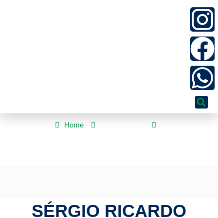
Home
Mato Grosso
Sérgio Ricardo articula diálogo com municípios por valorização
de conselheiros tutelares
SÉRGIO RICARDO