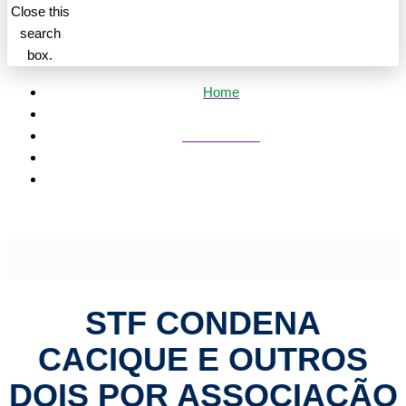
Close this
search
box.
Home
Mato Grosso
STF condena cacique e outros dois por associação
criminosa e incitação contra os Poderes | HiperNotícias
STF CONDENA
CACIQUE E OUTROS
DOIS POR ASSOCIAÇÃO