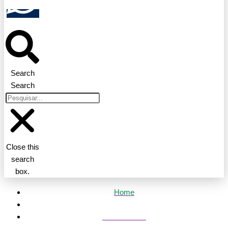
Search
Search
Close this
search
box.
Home
Mato Grosso