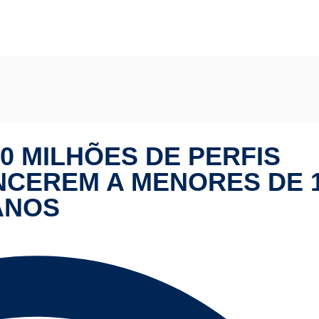
ok remove 20 milhões de perfis suspeitos de pertencerem a menore
0 MILHÕES DE PERFIS
NCEREM A MENORES DE 
ANOS