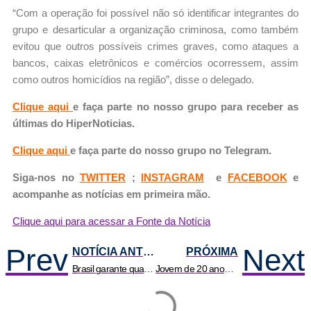
“Com a operação foi possível não só identificar integrantes do
grupo e desarticular a organização criminosa, como também
evitou que outros possíveis crimes graves, como ataques a
bancos, caixas eletrônicos e comércios ocorressem, assim
como outros homicídios na região”, disse o delegado.
Clique aqui
e faça parte no nosso grupo para receber as
últimas do HiperNoticias.
Clique aqui
e faça parte do nosso grupo no Telegram.
Siga-nos no
TWITTER
;
INSTAGRAM
e
FACEBOOK
e
acompanhe as notícias em primeira mão.
Clique aqui para acessar a Fonte da Notícia
Prev
Next
NOTÍCIA ANTERIOR
PRÓXIMA
Brasil garante quatro ouros em etapa cazaque da Copa do Mundo de boxe
Jovem de 20 anos morre pisoteado por touro durante rodeio em MT