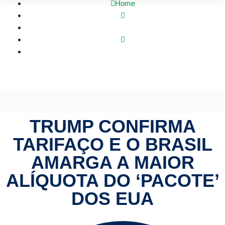
Home
Política
Trump confirma tarifaço e o Brasil amarga a maior alíquota
do ‘pacote’ dos EUA
TRUMP CONFIRMA
TARIFAÇO E O BRASIL
AMARGA A MAIOR
ALÍQUOTA DO ‘PACOTE’
DOS EUA