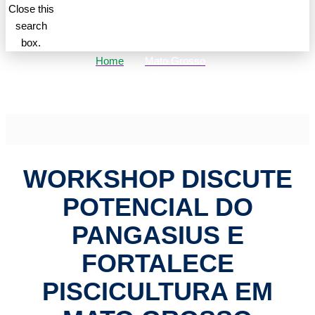
Close this
search
box.
Home
Mato Grosso
Workshop discute potencial do Pangasius e fortalece piscicultura
em Mato Grosso
WORKSHOP DISCUTE
POTENCIAL DO
PANGASIUS E
FORTALECE
PISCICULTURA EM