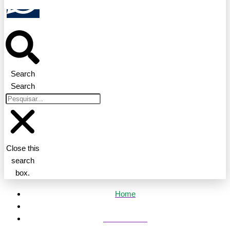
Search
Search
Close this
search
box.
Home
Mato Grosso