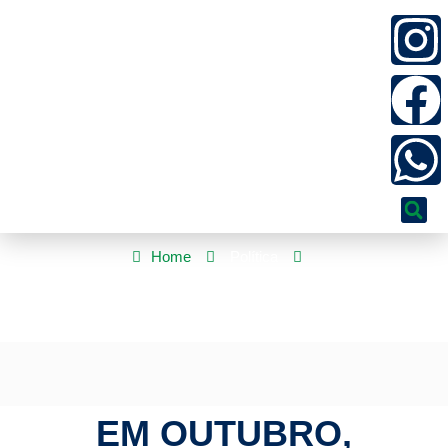
Home
Política
Em outubro, eleitores escolherão 54 senadores, dois terços da
Casa
EM OUTUBRO,