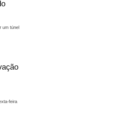
do
r um túnel
ovação
xta-feira