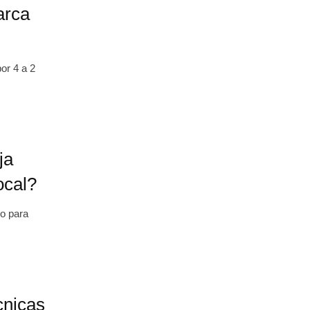
arca
or 4 a 2
ja
ocal?
o para
cnicas