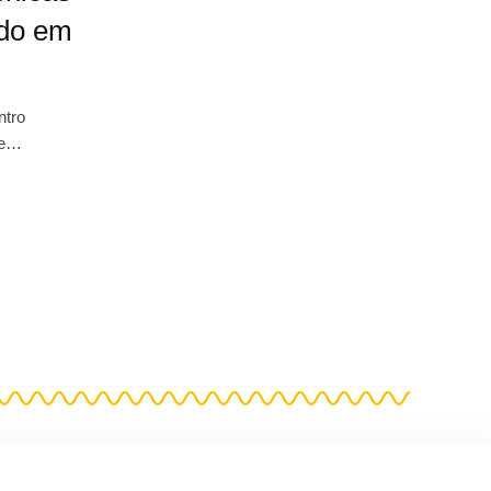
ado em
ntro
de…