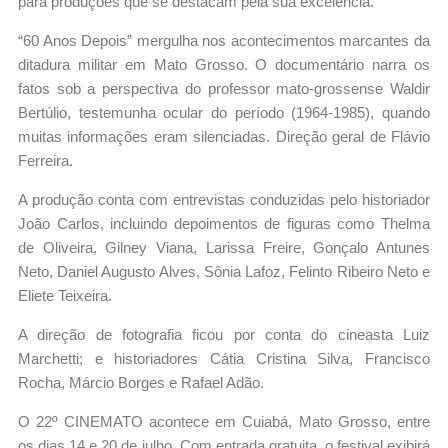
para produções que se destacam pela sua excelência.
“60 Anos Depois” mergulha nos acontecimentos marcantes da
ditadura militar em Mato Grosso. O documentário narra os
fatos sob a perspectiva do professor mato-grossense Waldir
Bertúlio, testemunha ocular do período (1964-1985), quando
muitas informações eram silenciadas. Direção geral de Flávio
Ferreira.
A produção conta com entrevistas conduzidas pelo historiador
João Carlos, incluindo depoimentos de figuras como Thelma
de Oliveira, Gilney Viana, Larissa Freire, Gonçalo Antunes
Neto, Daniel Augusto Alves, Sônia Lafoz, Felinto Ribeiro Neto e
Eliete Teixeira.
A direção de fotografia ficou por conta do cineasta Luiz
Marchetti; e historiadores Cátia Cristina Silva, Francisco
Rocha, Márcio Borges e Rafael Adão.
O 22º CINEMATO acontece em Cuiabá, Mato Grosso, entre
os dias 14 e 20 de julho. Com entrada gratuita, o festival exibirá