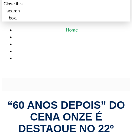
Close this
search
box.
Home
Mato Grosso
“60 Anos Depois” do Cena Onze é destaque no 22º
CINEMATO | HiperNotícias
“60 ANOS DEPOIS” DO
CENA ONZE É
DESTAQUE NO 22º