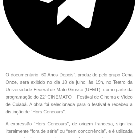
O documentário “60 Anos Depois”, produzido pelo grupo Cena
Onze, será exibido no dia 18 de julho, às 19h, no Teatro da
Universidade Federal de Mato Grosso (UFMT), como parte da
programação do 22º CINEMATO – Festival de Cinema e Vídeo
de Cuiabá. A obra foi selecionada para o festival e recebeu a
distinção de “Hors Concours”.
A expressão “Hors Concours”, de origem francesa, significa
literalmente “fora de série” ou “sem concorrência”, e é utilizada