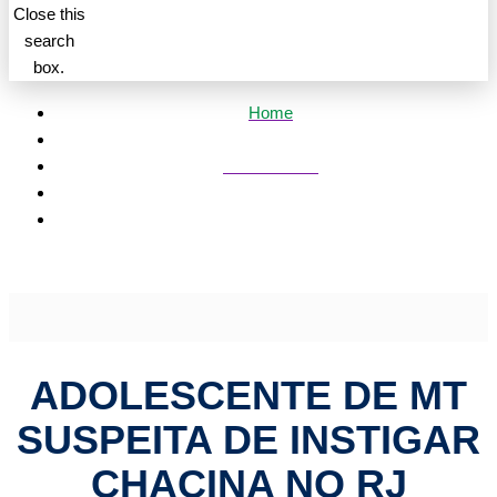
Close this
search
box.
Home
Mato Grosso
Adolescente de MT suspeita de instigar chacina no RJ
cogitou canibalismo, revela delegado | HiperNotícias
ADOLESCENTE DE MT
SUSPEITA DE INSTIGAR
CHACINA NO RJ