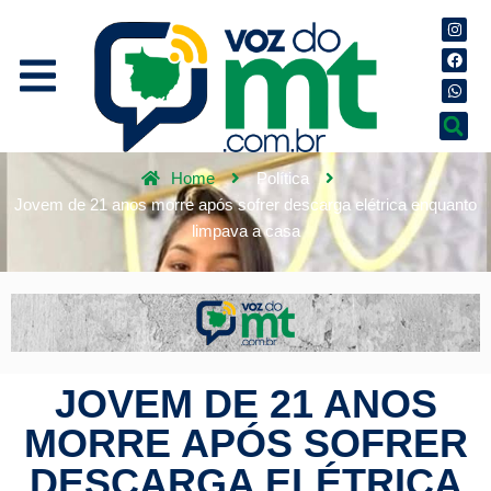
Home
Política
Jovem de 21 anos morre após sofrer descarga elétrica enquanto
limpava a casa
JOVEM DE 21 ANOS
MORRE APÓS SOFRER
DESCARGA ELÉTRICA