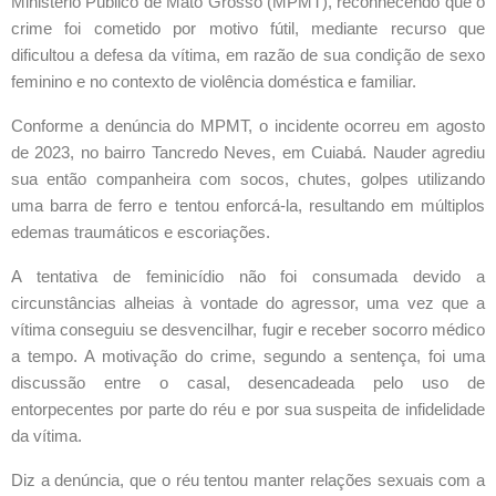
Ministério Público de Mato Grosso (MPMT), reconhecendo que o
crime foi cometido por motivo fútil, mediante recurso que
dificultou a defesa da vítima, em razão de sua condição de sexo
feminino e no contexto de violência doméstica e familiar.
Conforme a denúncia do MPMT, o incidente ocorreu em agosto
de 2023, no bairro Tancredo Neves, em Cuiabá. Nauder agrediu
sua então companheira com socos, chutes, golpes utilizando
uma barra de ferro e tentou enforcá-la, resultando em múltiplos
edemas traumáticos e escoriações.
A tentativa de feminicídio não foi consumada devido a
circunstâncias alheias à vontade do agressor, uma vez que a
vítima conseguiu se desvencilhar, fugir e receber socorro médico
a tempo. A motivação do crime, segundo a sentença, foi uma
discussão entre o casal, desencadeada pelo uso de
entorpecentes por parte do réu e por sua suspeita de infidelidade
da vítima.
Diz a denúncia, que o réu tentou manter relações sexuais com a