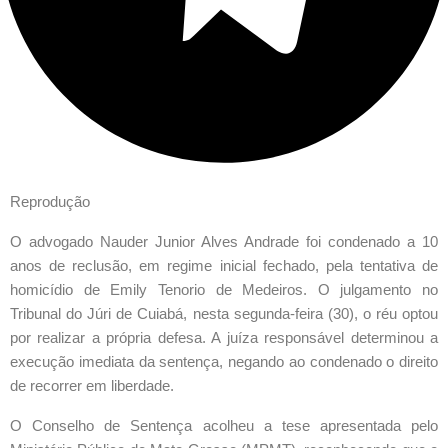
Reprodução
O advogado Nauder Junior Alves Andrade foi condenado a 10
anos de reclusão, em regime inicial fechado, pela tentativa de
homicídio de Emily Tenorio de Medeiros. O julgamento no
Tribunal do Júri de Cuiabá, nesta segunda-feira (30), o réu optou
por realizar a própria defesa. A juíza responsável determinou a
execução imediata da sentença, negando ao condenado o direito
de recorrer em liberdade.
O Conselho de Sentença acolheu a tese apresentada pelo