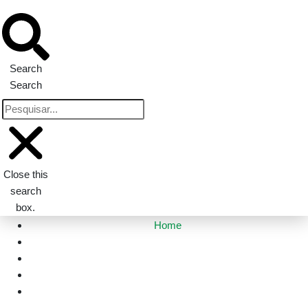
Search
Search
Close this
search
box.
Home
Mato Grosso
Advogado é condenado por tentativa de feminicídio de
namorada com barra de ferro | HiperNotícias