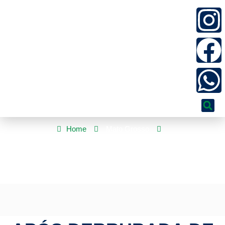
Home
Mato Grosso
Após derrubada de lei do Governo de MT que proibia
“mercadinhos” nos presídios, Estado é obrigado a regulamentar
comércio