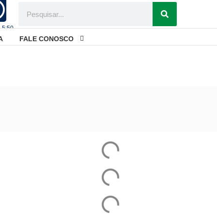
- 5:50
A
FALE CONOSCO
medalhas