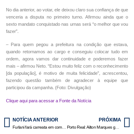
No dia anterior, ao votar, ele deixou claro sua confiança de que
venceria a disputa no primeiro turno. Afirmou ainda que o
sexto mandato conquistado nas urnas será “o melhor que vou
fazer”.
– Para quem pegou a prefeitura na condição que estava,
quando retornamos ao cargo e conseguiu colocar tudo em
ordem, agora vamos dar continuidade e poderemos fazer
mais – afirmou Neto. “Estou muito feliz com o reconhecimento
[da população], é motivo de muita felicidade”, acrescentou,
fazendo questão também de agradecer à equipe que
participou da campanha. (Foto: Divulgação)
Clique aqui para acessar a Fonte da Notícia
NOTÍCIA ANTERIOR
PRÓXIMA
Furlani fará carreata em comemoração a vitória em Barra Mansa
Porto Real: Ailton Marques garante que seus votos serão válidos e mantém confiança na revisão judicial