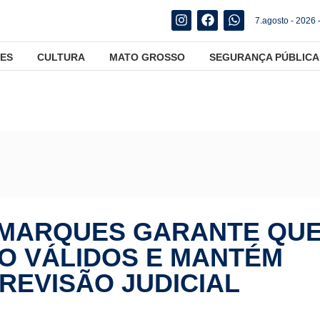
7.agosto - 2026 
ES
CULTURA
MATO GROSSO
SEGURANÇA PÚBLICA
al: Ailton Marques garante que seus votos serão válidos e mantém co
N MARQUES GARANTE QU
O VÁLIDOS E MANTÉM
REVISÃO JUDICIAL