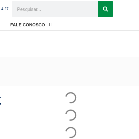
- 4:27
FALE CONOSCO
nfiança na revisão judicial
E