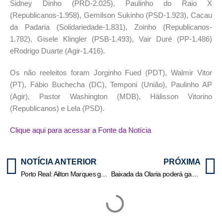
Sidney Dinho (PRD-2.025), Paulinho do Raio X
(Republicanos-1.958), Gemilson Sukinho (PSD-1.923), Cacau
da Padaria (Solidariedade-1.831), Zoinho (Republicanos-
1.782), Gisele Klingler (PSB-1.493), Vair Duré (PP-1.486)
eRodrigo Duarte (Agir-1.416).
Os não reeleitos foram Jorginho Fued (PDT), Walmir Vitor
(PT), Fábio Buchecha (DC), Temponi (União), Paulinho AP
(Agir), Pastor Washington (MDB), Hálisson Vitorino
(Republicanos) e Lela (PSD).
Clique aqui para acessar a Fonte da Notícia
NOTÍCIA ANTERIOR
PRÓXIMA
Porto Real: Ailton Marques garante que seus votos serão válidos e mantém confiança na revisão judicial
Baixada da Olaria poderá ganhar área de lazer com Academia de Ginástica